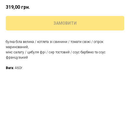
319,00
грн.
ЗАМОВИТИ
булка біла велика / котлета зі свинини / томати свіжі / огірок
маринований,
мікс салату / цибуля фрі / сир тостовий / соус барбекю та соус
французький
Вага:
460г.