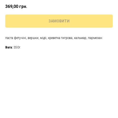
369,00
грн.
ЗАМОВИТИ
паста фетучіні, вершки, мідіі, креветка тигрова, кальмар, пармезан
Вага:
350г.