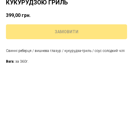
КУКУРУДЗОЮ ГРИЛЬ
399,00
грн.
ЗАМОВИТИ
Свинні реберця / вишнева глазур / кукурудза-гриль / соус солодкий чілі
Вага:
за 360г.