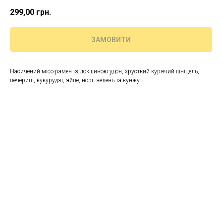
299,00
грн.
ЗАМОВИТИ
Насичений місо-рамен із локшиною удон, хрусткий курячий шніцель,
печериці, кукурудзі, яйце, норі, зелень та кунжут.