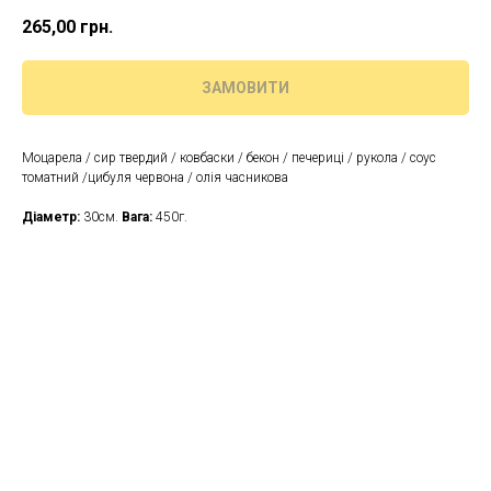
265,00
грн.
ЗАМОВИТИ
Моцарела / сир твердий / ковбаски / бекон / печериці / рукола / соус
томатний /цибуля червона / олія часникова
Діаметр:
30см.
Вага:
450г.